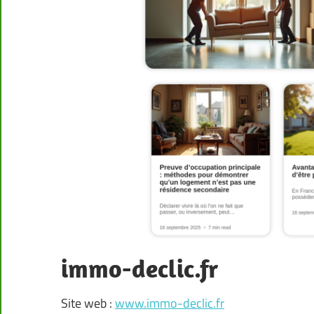
immo-declic.fr
Site web :
www.immo-declic.fr